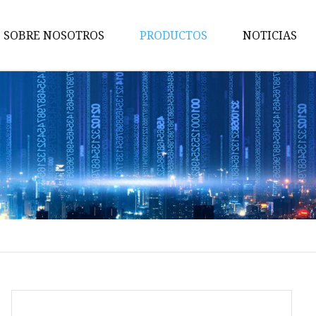
SOBRE NOSOTROS
PRODUCTOS
NOTICIAS
Sierras de agujero
Hojas de sierra recíproca
Hojas de sierra para metales
Sierras de banda
Sierras de corona bimetálicas
Sierras perforadoras TCT
Sierras de corona HSS
Hoja de sierra circular
Árbol de sierra perforadora