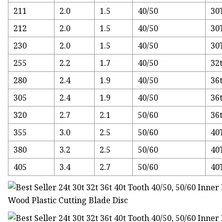
211
2.0
1.5
40/50
30
212
2.0
1.5
40/50
30
230
2.0
1.5
40/50
30
255
2.2
1.7
40/50
32
280
2.4
1.9
40/50
36
305
2.4
1.9
40/50
36
320
2.7
2.1
50/60
36
355
3.0
2.5
50/60
40
380
3.2
2.5
50/60
40
405
3.4
2.7
50/60
40