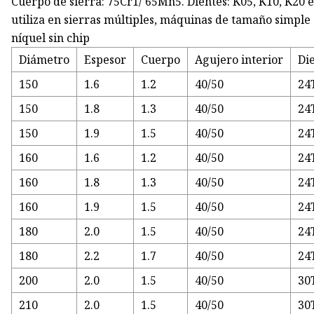
Cuerpo de sierra: 75Cr1/ 65Mn5. Dientes: K05, K10, K20 et
utiliza en sierras múltiples, máquinas de tamaño simple
níquel sin chip
Diámetro
Espesor
Cuerpo
Agujero interior
Di
150
1.6
1.2
40/50
24
150
1.8
1.3
40/50
24
150
1.9
1.5
40/50
24
160
1.6
1.2
40/50
24
160
1.8
1.3
40/50
24
160
1.9
1.5
40/50
24
180
2.0
1.5
40/50
24
180
2.2
1.7
40/50
24
200
2.0
1.5
40/50
30
210
2.0
1.5
40/50
30