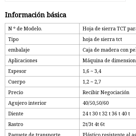
Información básica
N º de Modelo.
Hoja de sierra TCT par
Tipo
hoja de sierra tct
embalaje
Caja de madera con pel
Aplicaciones
Máquina de dimensiona
Espesor
1,6 ~ 3,4
Cuerpo
1,2 ~ 2,7
Precio
Recibir Negociación
Agujero interior
40/50,50/60
Diente
24 t 30 t 32 t 36 t 40 t
Rastro
2t/3t 4t 6t
Paquete de transporte
Plástico resistente al