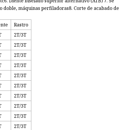
c6. Diente biselado superior alternativo (ATB) 7. Se
 o doble, máquinas perfiladoras8. Corte de acabado de
ente
Rastro
T
2T/3T
T
2T/3T
T
2T/3T
T
2T/3T
T
2T/3T
T
2T/3T
T
2T/3T
T
2T/3T
T
2T/3T
T
2T/3T