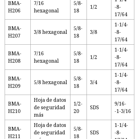
BMA-
7/16
5/8-
1/2
-8-
H206
hexagonal
18
17/64
1-1/4-
BMA-
5/8-
3/8 hexagonal
3/8
-8-
H207
18
17/64
1-1/4-
BMA-
7/16
5/8-
1/2
-8-
H208
hexagonal
18
17/64
1-1/4-
BMA-
5/8-
5/8 hexagonal
3/4
-8-
H209
18
17/64
Hoja de datos
BMA-
1/2-
9/16-
de seguridad
SDS
H210
20
-1-3/16
más
Hoja de datos
1-1/4-
BMA-
5/8-
de seguridad
SDS
-8-
H211
18