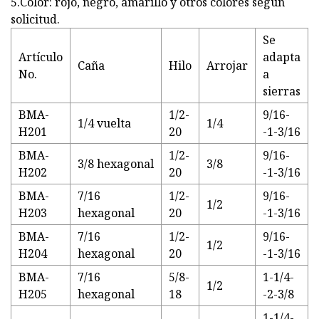
5.Color: rojo, negro, amarillo y otros colores según
solicitud.
Se
Artículo
adapta
Caña
Hilo
Arrojar
No.
a
sierras
BMA-
1/2-
9/16-
1/4 vuelta
1/4
H201
20
-1-3/16
BMA-
1/2-
9/16-
3/8 hexagonal
3/8
H202
20
-1-3/16
BMA-
7/16
1/2-
9/16-
1/2
H203
hexagonal
20
-1-3/16
BMA-
7/16
1/2-
9/16-
1/2
H204
hexagonal
20
-1-3/16
BMA-
7/16
5/8-
1-1/4-
1/2
H205
hexagonal
18
-2-3/8
1-1/4-