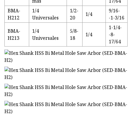
más
17/64
BMA-
1/4
1/2-
9/16-
1/4
H212
Universales
20
-1-3/16
1-1/4-
BMA-
1/4
5/8-
1/4
-8-
H213
Universales
18
17/64