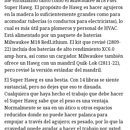
me entusiasmó tanto como el Milwaukee M18 Fuel
Super Hawg. El propósito de Hawg es hacer agujeros
en la madera lo suficientemente grandes como para
acomodar tuberías (o conductos para electricistas), lo
cual es más útil para plomeros y personal de HVAC.
Está alimentado por un paquete de baterías
Milwaukee M18 RedLithium. El kit que revisé (2809-
22) incluía dos baterías de alto rendimiento XC6.0
amp-hora, así como un cargador. Milwaukee también
ofrece un Hawg con un mandril Quik-Lok (2811-22),
pero revisé la versión estándar del mandril.
El Super Hawg es una bestia. Con 14 libras se siente
sustancial, pero no dejes que eso te disuada.
Cualquiera que haya hecho el trabajo que debe hacer
el Super Hawg sabe que el peso es una ventaja.
Normalmente se usa en un ático u otros espacios
reducidos donde no puede hacer palanca para
empujar a través del agujero; es pesado, por lo que la
gravedad puede ayudar a hacer el trabajo por usted.