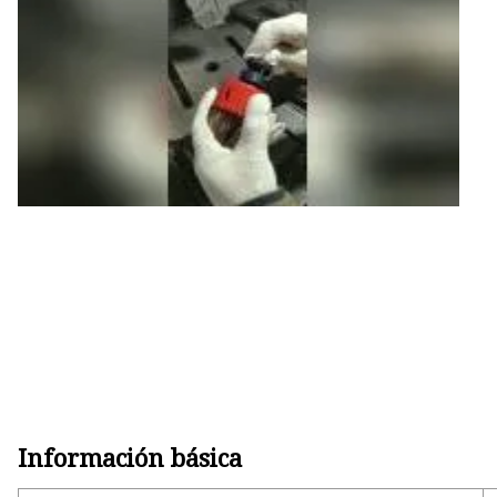
Adaptador de cenador
Taladro piloto
Accesorios para sierras de cor
Extensión de sierra de corona
Información básica