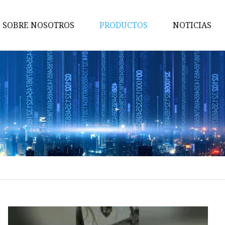
SOBRE NOSOTROS
PRODUCTOS
NOTICIAS
Sierras de agujero
Hojas de sierra recíproca
Hojas de sierra para metales
Sierras de banda
Sierras de corona bimetálicas
Sierras perforadoras TCT
Sierras de corona HSS
Hoja de sierra circular
Árbol de sierra perforadora