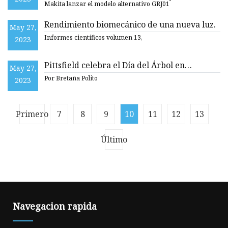
Makita lanzar el modelo alternativo GRJ01
Rendimiento biomecánico de una nueva luz.
May 27,
Informes científicos volumen 13,
2023
Pittsfield celebra el Día del Árbol en
May 27,
Springside Park / iBerkshires.com
Por Bretaña Polito
2023
Primero
7
8
9
10
11
12
13
Último
Navegacion rapida