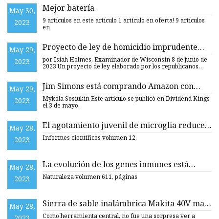
Mejor batería
May 30,
9 artículos en este artículo 1 artículo en oferta! 9 artículos
2023
en
Proyecto de ley de homicidio imprudente
May 29,
por sobredosis se acerca a su aprobación
por Isiah Holmes, Examinador de Wisconsin 8 de junio de
2023
2023 Un proyecto de ley elaborado por los republicanos
para
Jim Simons está comprando Amazon con
May 29,
ambas manos (NASDAQ:AMZN)
Mykola Sosiukin Este artículo se publicó en Dividend Kings
2023
el 3 de mayo.
El agotamiento juvenil de microglia reduce
May 28,
la orientación pero no la selectividad de alta
Informes científicos volumen 12,
2023
frecuencia espacial en el ratón V1
La evolución de los genes inmunes está
May 28,
asociada con la Peste Negra
Naturaleza volumen 611, páginas
2023
Sierra de sable inalámbrica Makita 40V max
May 28,
XGT GRJ02
Como herramienta central, no fue una sorpresa ver a
2023