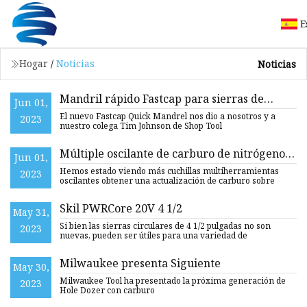
E
Hogar
/
Noticias
Noticias
Mandril rápido Fastcap para sierras de
Jun 01,
corona
El nuevo Fastcap Quick Mandrel nos dio a nosotros y a
2023
nuestro colega Tim Johnson de Shop Tool
Múltiple oscilante de carburo de nitrógeno
Jun 01,
de Milwaukee
Hemos estado viendo más cuchillas multiherramientas
2023
oscilantes obtener una actualización de carburo sobre
Skil PWRCore 20V 4 1/2
May 31,
Si bien las sierras circulares de 4 1/2 pulgadas no son
2023
nuevas, pueden ser útiles para una variedad de
Milwaukee presenta Siguiente
May 30,
Milwaukee Tool ha presentado la próxima generación de
2023
Hole Dozer con carburo